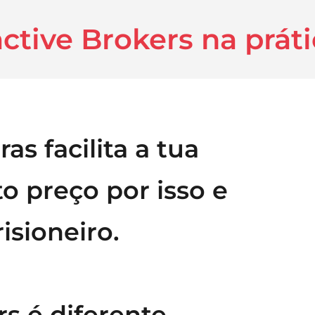
ctive Brokers na prát
as facilita a tua
to preço por isso e
isioneiro.
rs é diferente.