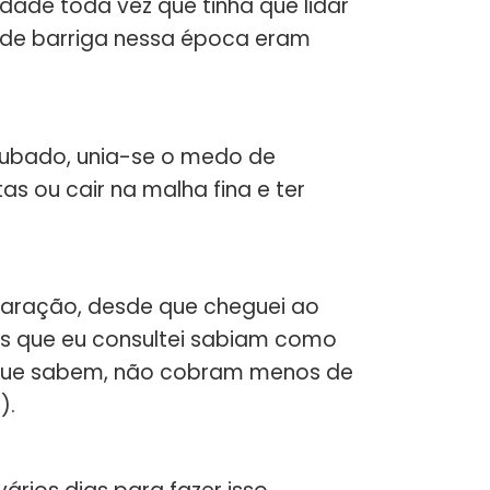
edade toda vez que tinha que lidar
 de barriga nessa época eram
roubado, unia-se o medo de
s ou cair na malha fina e ter
claração, desde que cheguei ao
es que eu consultei sabiam como
os que sabem, não cobram menos de
).