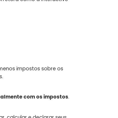
 menos impostos sobre os
s.
ualmente com os impostos
.
, calcular e declarar seus